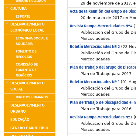
DESCENTRALIZADA
29 de noviembre de 2017, e
CULTURA
Acta de la Reunión del Grupo de Dis
ESPORTE
20 de marzo de 2017 en Mo
DESENVOLVIMENTO
Revista Rampa Mercociudades Nº4
(
ECONÔMICO LOCAL
Publicación del Grupo de Di
ECONOMIA SOCIAL E
Mercociudades
SOLIDÁRIA
Boletín Mercociudades Nº 2
(23-Nov
FOMENTO DE
Publicación del Grupo de Di
NEGOCIOS
Mercociudades
COMISSÃO DE
Plan de Trabajo del Grupo de Discap
FOMENTO DE
Plan de Trabajo para 2017
NEGÓCIOS
Boletín Mercociudades Nº 1
(01-Aug
DESENVOLVIMENTO
Publicación del Grupo de Di
SOCIAL
Mercociudades
DIREITOS HUMANOS
Plan de Trabajo de Discapacidad e I
DESENVOLVIMENTO
Plan de Trabajo para 2016
URBANO
Revista Rampa Mercociudades Nº3
(
EDUCAÇÃO
Publicación del Grupo de Di
GÊNERO E MUNICÍPIO
Mercociudades