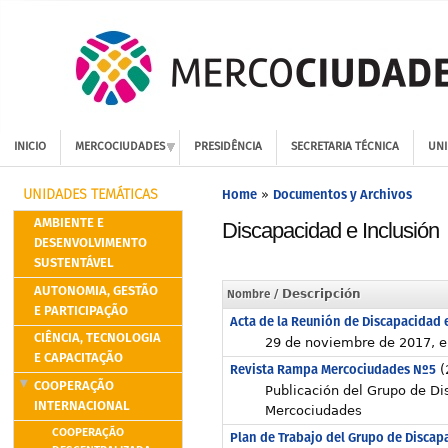
INICIO
MERCOCIUDADES
PRESIDÊNCIA
SECRETARIA TÉCNICA
UNI
Home
Documentos y Archivos
»
UNIDADES TEMÁTICAS
AMBIENTE E
Discapacidad e Inclusión
DESENVOLVIMENTO
SUSTENTÁVEL
AUTONOMIA, GESTÃO
Nombre
/ Descripción
E PARTICIPAÇÃO
Acta de la Reunión de Discapacidad e
CIÊNCIA, TECNOLOGIA
29 de noviembre de 2017, e
E CAPACITAÇÃO
Revista Rampa Mercociudades Nº5
(
COOPERAÇÃO
Publicación del Grupo de Di
INTERNACIONAL
Mercociudades
COOPERAÇÃO
Plan de Trabajo del Grupo de Discap