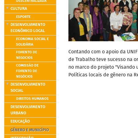
DESCENTRALIZADA
CULTURA
ESPORTE
DESENVOLVIMENTO
ECONÔMICO LOCAL
ECONOMIA SOCIAL E
SOLIDÁRIA
Contando com o apoio da UNIF
FOMENTO DE
NEGOCIOS
de Trabalho teve sucesso na o
COMISSÃO DE
no marco do projeto "Visando 
FOMENTO DE
Políticas locais de gênero na 
NEGÓCIOS
DESENVOLVIMENTO
SOCIAL
DIREITOS HUMANOS
DESENVOLVIMENTO
URBANO
EDUCAÇÃO
GÊNERO E MUNICÍPIO