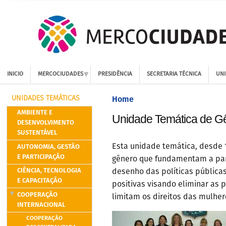
INICIO
MERCOCIUDADES
PRESIDÊNCIA
SECRETARIA TÉCNICA
UNI
Home
UNIDADES TEMÁTICAS
AMBIENTE E
Unidade Temática de Gê
DESENVOLVIMENTO
SUSTENTÁVEL
AUTONOMIA, GESTÃO
Esta unidade temática, desde 
E PARTICIPAÇÃO
gênero que fundamentam a par
CIÊNCIA, TECNOLOGIA
desenho das políticas públic
E CAPACITAÇÃO
positivas visando eliminar as 
COOPERAÇÃO
limitam os direitos das mulher
INTERNACIONAL
COOPERAÇÃO