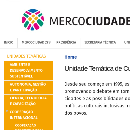
INICIO
MERCOCIUDADES
PRESIDÊNCIA
SECRETARIA TÉCNICA
UNI
Home
UNIDADES TEMÁTICAS
AMBIENTE E
Unidade Temática de Cu
DESENVOLVIMENTO
SUSTENTÁVEL
AUTONOMIA, GESTÃO
Desde seu começo em 1995, es
E PARTICIPAÇÃO
promovendo o debate em torno
CIÊNCIA, TECNOLOGIA
cidades e as possibilidades d
E CAPACITAÇÃO
políticas culturais inclusivas,
COOPERAÇÃO
dos povos.
INTERNACIONAL
COOPERAÇÃO