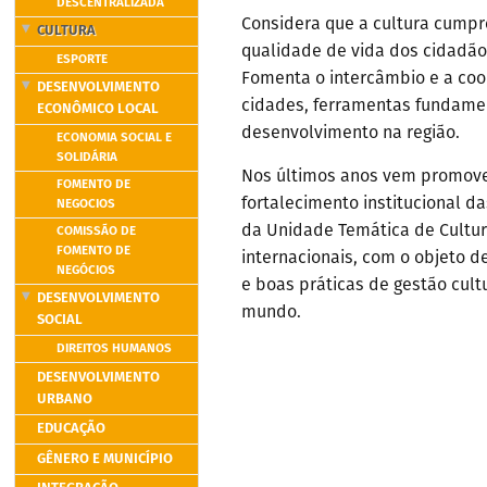
DESCENTRALIZADA
Considera que a cultura cumpr
CULTURA
qualidade de vida dos cidadão
ESPORTE
Fomenta o intercâmbio e a coop
DESENVOLVIMENTO
cidades, ferramentas fundame
ECONÔMICO LOCAL
desenvolvimento na região.
ECONOMIA SOCIAL E
SOLIDÁRIA
Nos últimos anos vem promove
FOMENTO DE
fortalecimento institucional da
NEGOCIOS
da Unidade Temática de Cultur
COMISSÃO DE
FOMENTO DE
internacionais, com o objeto d
NEGÓCIOS
e boas práticas de gestão cult
DESENVOLVIMENTO
mundo.
SOCIAL
DIREITOS HUMANOS
DESENVOLVIMENTO
URBANO
EDUCAÇÃO
GÊNERO E MUNICÍPIO