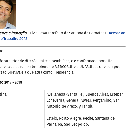
Acesse ao
ança e Inovaç
āo
- Elvis César (prefeito de Santana de Parnaíba) -
de Trabalho 2018
ho
ão superior de direção entre assembléias, e é conformado por oito
s de cada país membro pleno do MERCOSUL e a UNASUL, as que compõem
são Diretiva e a que atua como Presidência.
ho
2017 - 2018
tina
Avellaneda (Santa Fe), Buenos Aires, Esteban
Echeverría, General Alvear, Pergamino, San
Antonio de Areco, y Tandil.
Esteio, Porto Alegre, Recife, Santana de
Parnaíba, S
āo Leopoldo
.