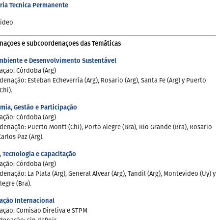
aria Tecnica Permanente
ideo
naçoes e subcoordenaçoes das Temáticas
mbiente e Desenvolvimento Sustentável
ação: Córdoba (Arg)
enação: Esteban Echeverría (Arg), Rosario (Arg), Santa Fe (Arg) y Puerto
Chi).
ia, Gestão e Participação
ação: Córdoba (Arg)
enação: Puerto Montt (Chi), Porto Alegre (Bra), Río Grande (Bra), Rosario
Carlos Paz (Arg).
, Tecnologia e Capacitação
ação: Córdoba (Arg)
enação: La Plata (Arg), General Alvear (Arg), Tandil (Arg), Montevideo (Uy) y
legre (Bra).
ação Internacional
ação: Comisão Diretiva e STPM