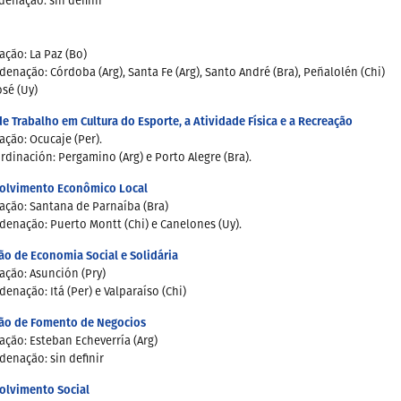
enação: sin definir
ção: La Paz (Bo)
enação: Córdoba (Arg), Santa Fe (Arg), Santo André (Bra), Peñalolén (Chi)
osé (Uy)
e Trabalho em Cultura do Esporte, a Atividade Física e a Recreação
ção: Ocucaje (Per).
dinación: Pergamino (Arg) e Porto Alegre (Bra).
olvimento Econômico Local
ção: Santana de Parnaíba (Bra)
enação: Puerto Montt (Chi) e Canelones (Uy).
o de Economia Social e Solidária
ção: Asunción (Pry)
enação: Itá (Per) e Valparaíso (Chi)
ão de Fomento de Negocios
ção: Esteban Echeverría (Arg)
enação: sin definir
olvimento Social