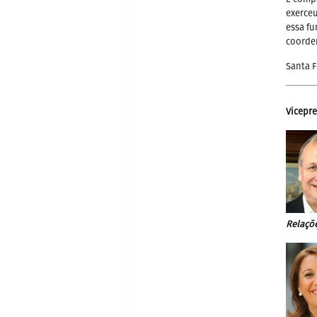
exerce
essa fu
coorde
Santa F
Vicepre
Relaçõe