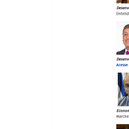
Desenv
(intend
Desenv
Acesse 
Econom
Marchez