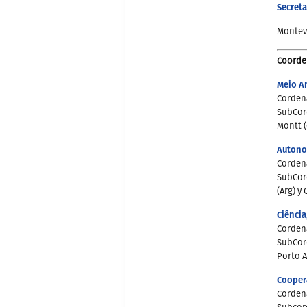
Secret
Montev
Coorde
Meio A
Corden
SubCord
Montt (
Autonom
Corden
SubCord
(Arg) y 
Ciência
Corden
SubCord
Porto A
Cooper
Corden