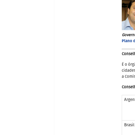
Govern
Plano 
Consel
É o órg
cidade
a Comis
Consel
Argen
Brasil