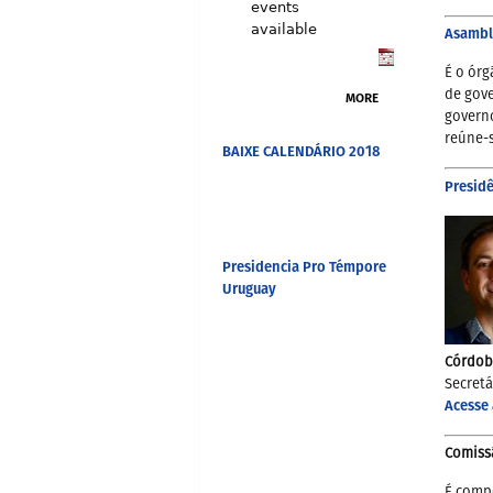
events
available
Asamblé
É o órg
de gove
MORE
governo
reúne-
BAIXE CALENDÁRIO 2018
Presid
Presidencia Pro Témpore
Uruguay
Córdob
Secretá
Acesse 
Comissã
É compo