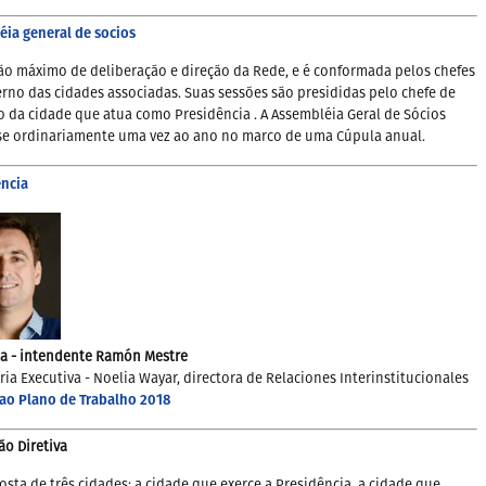
ia general de socios
ão máximo de deliberação e direção da Rede, e é conformada pelos chefes
rno das cidades associadas. Suas sessões são presididas pelo chefe de
 da cidade que atua como Presidência . A Assembléia Geral de Sócios
se ordinariamente uma vez ao ano no marco de uma Cúpula anual.
ência
a - intendente Ramón Mestre
ria Executiva - Noelia Wayar, directora de Relaciones Interinstitucionales
ao Plano de Trabalho 2018
o Diretiva
sta de três cidades: a cidade que exerce a Presidência, a cidade que