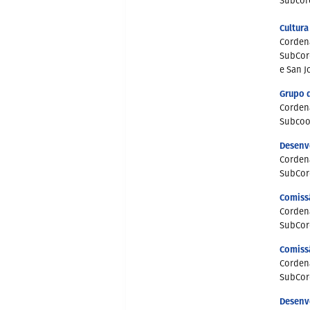
Subcord
Cultura
Cordena
SubCord
e San J
Grupo d
Cordena
Subcoor
Desenv
Cordena
SubCord
Comissã
Cordena
SubCord
Comiss
Cordena
SubCord
Desenv