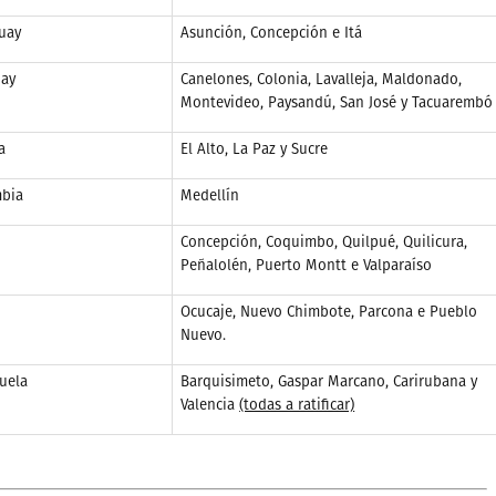
uay
Asunción, Concepción e Itá
ay
Canelones, Colonia, Lavalleja, Maldonado,
Montevideo, Paysandú, San José y Tacuarembó
a
El Alto, La Paz y Sucre
bia
Medellín
Concepción, Coquimbo, Quilpué, Quilicura,
Peñalolén, Puerto Montt e Valparaíso
Ocucaje, Nuevo Chimbote, Parcona e
Pueblo
Nuevo.
uela
Barquisimeto, Gaspar Marcano, Carirubana y
Valencia
(todas a ratificar)