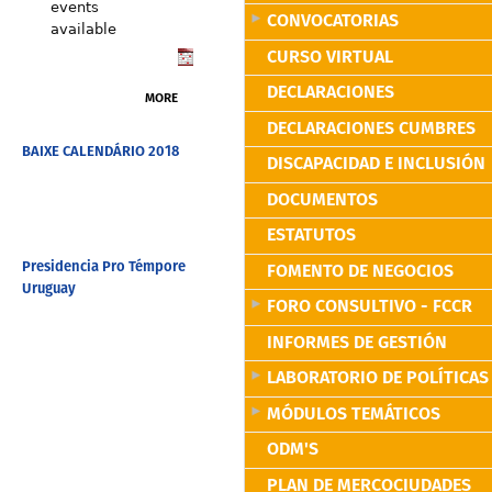
events
CONVOCATORIAS
available
CURSO VIRTUAL
DECLARACIONES
MORE
DECLARACIONES CUMBRES
BAIXE CALENDÁRIO 2018
DISCAPACIDAD E INCLUSIÓN
DOCUMENTOS
ESTATUTOS
Presidencia Pro Témpore
FOMENTO DE NEGOCIOS
Uruguay
FORO CONSULTIVO - FCCR
INFORMES DE GESTIÓN
LABORATORIO DE POLÍTICAS
MÓDULOS TEMÁTICOS
ODM'S
PLAN DE MERCOCIUDADES