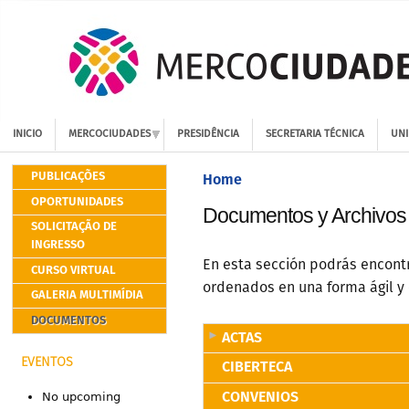
INICIO
MERCOCIUDADES
PRESIDÊNCIA
SECRETARIA TÉCNICA
UNI
PUBLICAÇÕES
Home
OPORTUNIDADES
Documentos y Archivos
SOLICITAÇÃO DE
INGRESSO
En esta sección podrás encont
CURSO VIRTUAL
ordenados en una forma ágil y
GALERIA MULTIMÍDIA
DOCUMENTOS
ACTAS
EVENTOS
CIBERTECA
CONVENIOS
No upcoming