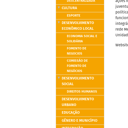
DESCENTRALIZADA
ações n
juventu
CULTURA
polític
ESPORTE
funcion
DESENVOLVIMENTO
integrá
ECONÔMICO LOCAL
rede Me
Unidad
ECONOMIA SOCIAL E
SOLIDÁRIA
Websit
FOMENTO DE
NEGOCIOS
COMISSÃO DE
FOMENTO DE
NEGÓCIOS
DESENVOLVIMENTO
SOCIAL
DIREITOS HUMANOS
DESENVOLVIMENTO
URBANO
EDUCAÇÃO
GÊNERO E MUNICÍPIO