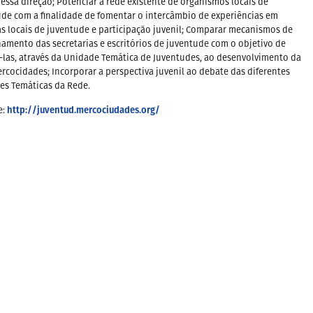
essa direção; Potenciar a rede existente de organismos locais de
de com a finalidade de fomentar o intercâmbio de experiências em
as locais de juventude e participação juvenil; Comparar mecanismos de
amento das secretarias e escritórios de juventude com o objetivo de
-las, através da Unidade Temática de Juventudes, ao desenvolvimento da
rcocidades; Incorporar a perspectiva juvenil ao debate das diferentes
es Temáticas da Rede.
http://juventud.mercociudades.org/
e: