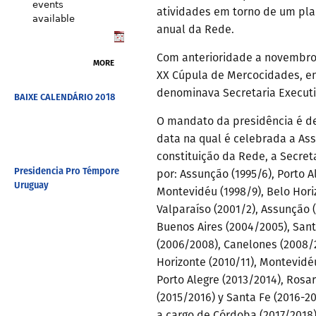
events
atividades em torno de um pl
available
anual da Rede.
Com anterioridade a novembro
MORE
XX Cúpula de Mercocidades, em
denominava Secretaria Executi
BAIXE CALENDÁRIO 2018
O mandato da presidência é d
data na qual é celebrada a As
constituição da Rede, a Secret
Presidencia Pro Témpore
por: Assunção (1995/6), Porto A
Uruguay
Montevidéu (1998/9), Belo Horiz
Valparaíso (2001/2), Assunção 
Buenos Aires (2004/2005), San
(2006/2008),
Canelones (2008/2
Horizonte (2010/11), Montevidé
Porto Alegre (2013/2014), Rosar
(2015/2016) y Santa Fe (2016-2
a cargo de Córdoba (2017/2018)