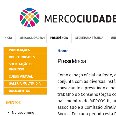
INICIO
MERCOCIUDADES
PRESIDÊNCIA
SECRETARIA TÉCNICA
UNI
PUBLICAÇÕES
Home
OPORTUNIDADES
Presidência
SOLICITAÇÃO DE
INGRESSO
Como espaço oficial da Rede, 
CURSO VIRTUAL
conjunta com as diversas inst
GALERIA MULTIMÍDIA
convocando e presidindo espec
DOCUMENTOS
trabalho do Conselho (órgão c
país membro do MERCOSUL, por
EVENTOS
associado e a Comissão Diretiv
No upcoming
Sócios. Em cada período esta