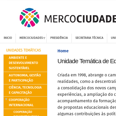
INICIO
MERCOCIUDADES
PRESIDÊNCIA
SECRETARIA TÉCNICA
UNI
Home
UNIDADES TEMÁTICAS
AMBIENTE E
Unidade Temática de E
DESENVOLVIMENTO
SUSTENTÁVEL
AUTONOMIA, GESTÃO
Criada em 1998, abrange o cam
E PARTICIPAÇÃO
realidades, como a descentral
CIÊNCIA, TECNOLOGIA
a consolidação dos novos camp
E CAPACITAÇÃO
experiências, a ampliação do 
COOPERAÇÃO
acompanhamento da formação
INTERNACIONAL
de propostas educacionais des
COOPERAÇÃO
algumas contribuições às polít