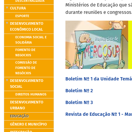
DESCENTRALIZADA
Ministérios de Educação que 
CULTURA
durante reuniões e congressos
ESPORTE
DESENVOLVIMENTO
ECONÔMICO LOCAL
ECONOMIA SOCIAL E
SOLIDÁRIA
FOMENTO DE
NEGOCIOS
COMISSÃO DE
FOMENTO DE
NEGÓCIOS
Boletim Nº 1 da Unidade Temá
DESENVOLVIMENTO
SOCIAL
Boletim Nº 2
DIREITOS HUMANOS
Boletim Nº 3
DESENVOLVIMENTO
URBANO
Revista de Educação Nº 1 - Ma
EDUCAÇÃO
GÊNERO E MUNICÍPIO