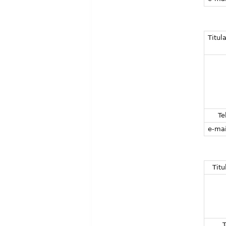
Titula
Tel
e-mai
Titu
T