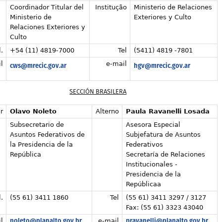
Coordinador Titular del
Institução
Ministerio de Relaciones
Ministerio de
Exteriores y Culto
Relaciones Exteriores y
Culto
.
+54 (11) 4819-7000
Tel
(5411) 4819 -7801
l
e-mail
cws@mrecic.gov.ar
hgv@mrecic.gov.ar
SECCIÓN BRASILERA
r
Olavo Noleto
Alterno
Paula Ravanelli Losada
Subsecretario de
Asesora Especial
Asuntos Federativos de
Subjefatura de Asuntos
la Presidencia de la
Federativos
República
Secretaría de Relaciones
Institucionales -
Presidencia de la
Repúblicaa
.
(55 61) 3411 1860
Tel
(55 61) 3411 3297 / 3127
Fax: (55 61) 3323 43040
noleto@planalto.gov.br
pravanelli@planalto.gov.br
l
e-mail