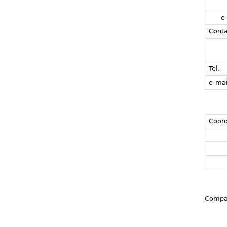
e
Conta
Tel.
e-mai
Coord
Compar