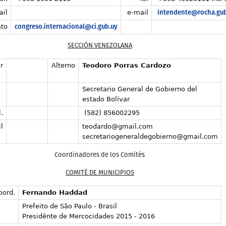
intendente@rocha.gub
ail
e-mail
congreso.internacional@ci.gub.uy
to
SECCIÓN VENEZOLANA
r
Alterno
Teod
o
ro Porras Cardozo
Secretario General de Gobierno del
estado Bolívar
.
(582) 856002295
l
teodardo@gmail.com
secretariogeneraldegobierno@gmail.com
Coordinadores de los Comités
COMITÉ DE MUNICIPIOS
oord.
Fernando Haddad
Prefeito de São Paulo - Brasil
Presidênte de Mercocidades 2015 - 2016