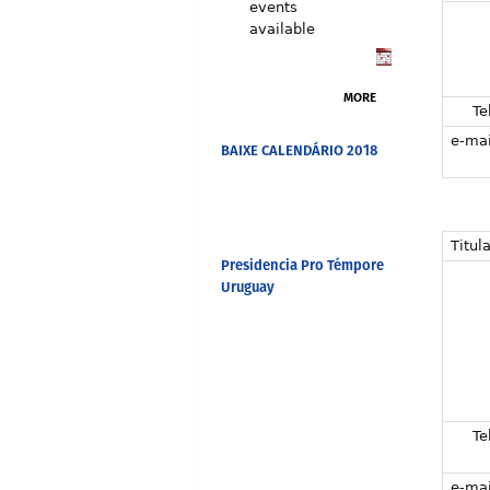
events
available
MORE
Tel
e-mai
BAIXE CALENDÁRIO 2018
Titula
Presidencia Pro Témpore
Uruguay
Tel
e-mai