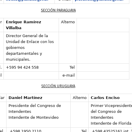
SECCIÓN PARAGUAYA
r
Enrique Ramírez
Alterno
Villalba
Director General de la
Unidad de Enlace con los
gobiernos
departamentales y
municipales.
.
+595 94 424 558
Tel
l
e-mail
SECCIÓN URUGUAYA
lar
Daniel Martínez
Alterno
Carlos Enciso
Presidente del Congreso de
Primer Vicepresident
Intendentes
del Congreso de
Intendente de Montevideo
Intendentes
Intendente de Florida
el.
+598 1950 2110
Tel
+598 43525161 int. 