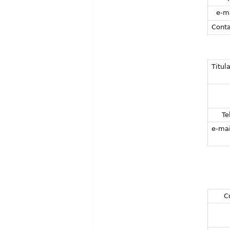
e-m
Conta
Titula
Tel
e-mai
C