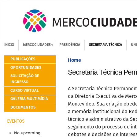
INICIO
MERCOCIUDADES
PRESIDÊNCIA
SECRETARIA TÉCNICA
UNI
PUBLICAÇÕES
Home
OPORTUNIDADES
Secretaría Técnica Pe
SOLICITAÇÃO DE
INGRESSO
A Secretaria Técnica Permanen
CURSO VIRTUAL
da Diretoria Executiva de Me
GALERIA MULTIMÍDIA
Montevideo. Sua criação obed
DOCUMENTOS
a memória institucional da Red
técnico e administrativo da Sec
EVENTOS
seguimento do processo de int
No upcoming
debates e decisões de interess