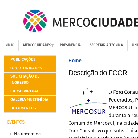
INICIO
MERCOCIUDADES
PRESIDÊNCIA
SECRETARIA TÉCNICA
UNI
PUBLICAÇÕES
Home
OPORTUNIDADES
Descrição do FCCR
SOLICITAÇÃO DE
INGRESSO
CURSO VIRTUAL
O
Foro Consu
GALERIA MULTIMÍDIA
Federados, P
DOCUMENTOS
MERCOSUL
fo
durante a re
EVENTOS
Comum do Mercosul, na cidade 
Foro Consultivo que substitui 
No upcoming