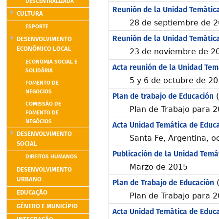
DESCENTRALIZADA
Reunión de la Unidad Temátic
CULTURA
28 de septiembre de 20
ESPORTE
Reunión de la Unidad Temátic
DESENVOLVIMENTO
ECONÔMICO LOCAL
23 de noviembre de 20
ECONOMIA SOCIAL E
Acta reunión de la Unidad Tem
SOLIDÁRIA
5 y 6 de octubre de 20
FOMENTO DE
NEGOCIOS
Plan de trabajo de Educación
(
COMISSÃO DE
Plan de Trabajo para 
FOMENTO DE
NEGÓCIOS
Acta Unidad Temática de Educ
DESENVOLVIMENTO
Santa Fe, Argentina, o
SOCIAL
Publicación de la Unidad Temá
DIREITOS HUMANOS
Marzo de 2015
DESENVOLVIMENTO
URBANO
Plan de Trabajo de Educación
(
EDUCAÇÃO
Plan de Trabajo para 
GÊNERO E MUNICÍPIO
Acta Unidad Temática de Educa