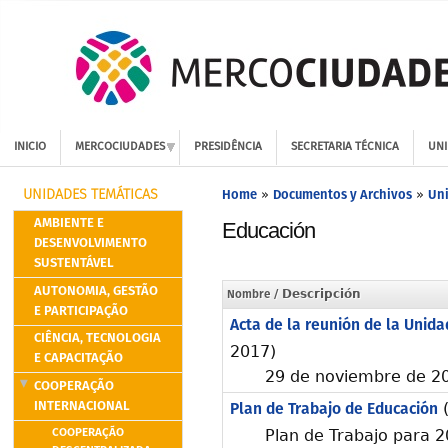
INICIO
MERCOCIUDADES
PRESIDÊNCIA
SECRETARIA TÉCNICA
UNI
Home
Documentos y Archivos
Uni
»
»
UNIDADES TEMÁTICAS
AMBIENTE E
Educación
DESENVOLVIMENTO
SUSTENTÁVEL
AUTONOMIA, GESTÃO
Nombre
/ Descripción
E PARTICIPAÇÃO
Acta de la reunión de la Unid
CIÊNCIA, TECNOLOGIA
2017)
E CAPACITAÇÃO
29 de noviembre de 20
COOPERAÇÃO
INTERNACIONAL
Plan de Trabajo de Educación
(
COOPERAÇÃO
Plan de Trabajo para 