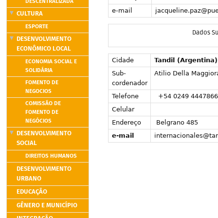
DESCENTRALIZADA
e-mail
jacqueline.paz@pue
CULTURA
ESPORTE
Dados S
DESENVOLVIMENTO
ECONÔMICO LOCAL
Cidade
Tandil (Argentina)
ECONOMIA SOCIAL E
SOLIDÁRIA
Sub-
Atilio Della Maggior
FOMENTO DE
cordenador
NEGOCIOS
Telefone
+54 0249 4447866 
COMISSÃO DE
Celular
FOMENTO DE
NEGÓCIOS
Endereço
Belgrano 485
DESENVOLVIMENTO
e-mail
internacionales@tan
SOCIAL
DIREITOS HUMANOS
DESENVOLVIMENTO
URBANO
EDUCAÇÃO
GÊNERO E MUNICÍPIO