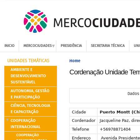
INICIO
MERCOCIUDADES
PRESIDÊNCIA
SECRETARIA TÉCNICA
UNI
Home
UNIDADES TEMÁTICAS
AMBIENTE E
Cordenação Unidade Tem
DESENVOLVIMENTO
SUSTENTÁVEL
AUTONOMIA, GESTÃO
Dados
E PARTICIPAÇÃO
CIÊNCIA, TECNOLOGIA
E CAPACITAÇÃO
Cidade
Puerto Montt (Chi
COOPERAÇÃO
Cordenador
Jacqueline Paz, dir
INTERNACIONAL
Telefone
+56978871404
COOPERAÇÃO
Endereço
Avenida Presidente