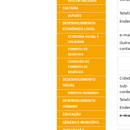
DESCENTRALIZADA
CULTURA
Telef
ESPORTE
Ende
DESENVOLVIMENTO
ECONÔMICO LOCAL
e-mai
ECONOMIA SOCIAL E
SOLIDÁRIA
Outro
conta
FOMENTO DE
NEGOCIOS
COMISSÃO DE
FOMENTO DE
NEGÓCIOS
Cida
DESENVOLVIMENTO
SOCIAL
Sub-
corde
DIREITOS HUMANOS
Telef
DESENVOLVIMENTO
URBANO
Ende
EDUCAÇÃO
e-ma
GÊNERO E MUNICÍPIO