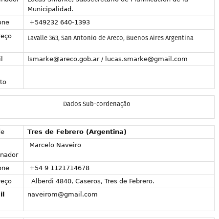
Municipalidad.
one
+549232 640-1393
reço
Lavalle 363, San Antonio de Areco, Buenos Aires Argentina
l
lsmarke@areco.gob.ar / lucas.smarke@gmail.com
to
Dados Sub-cordenação
de
Tres de Febrero (Argentina)
Marcelo Naveiro
nador
one
+54 9 1121714678
reço
Alberdi 4840, Caseros, Tres de Febrero.
il
naveirom@gmail.com