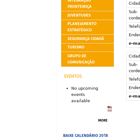
INTEGRAÇÃO
Cida
FRONTEIRIÇA
Sub-
JUVENTUDES
corde
PLANEJAMENTO
Telef
ESTRATÉGICO
Ende
SEGURANÇA CIDADÃ
e-ma
TURISMO
GRUPO DE
Cida
COMUNICAÇÃO
Sub-
cord
EVENTOS
Telef
Ende
No upcoming
events
e-ma
available
MORE
BAIXE CALENDÁRIO 2018