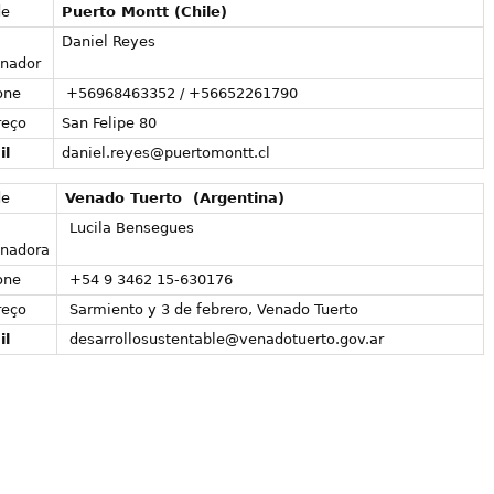
de
Puerto Montt (Chile)
Daniel Reyes
nador
one
+56968463352 / +56652261790
reço
San Felipe 80
il
daniel.reyes@puertomontt.cl
de
Venado Tuerto (Argentina)
Lucila Bensegues
enadora
one
+54 9 3462 15-630176
reço
Sarmiento y 3 de febrero, Venado Tuerto
il
desarrollosustentable@venadotuerto.gov.ar