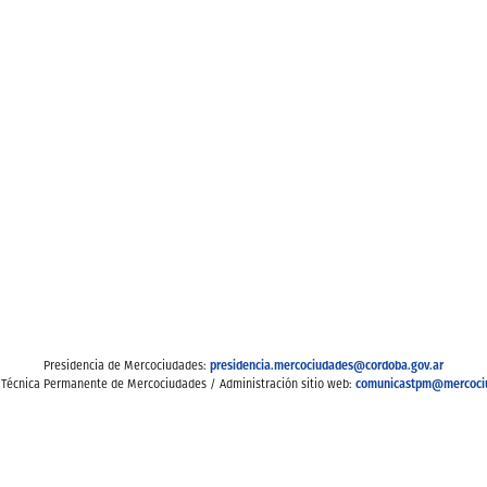
presidencia.mercociudades@cordoba.gov.ar
Presidencia de Mercociudades:
comunicastpm@mercoci
 Técnica Permanente de Mercociudades / Administración sitio web: