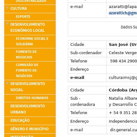
DESCENTRALIZADA
e-mail
azaratti@lapa
CULTURA
azarattich@gm
ESPORTE
DESENVOLVIMENTO
Dados S
ECONÔMICO LOCAL
ECONOMIA SOCIAL E
SOLIDÁRIA
Cidade
San José (U
FOMENTO DE
Sub-cordenador
Celeste Verges
NEGOCIOS
Telefone
598 434 29000
COMISSÃO DE
Endereço
FOMENTO DE
NEGÓCIOS
e-mail
culturaimsj@g
DESENVOLVIMENTO
SOCIAL
Cidade
Córdoba (Ar
DIREITOS HUMANOS
Sub -
Natalia Alban
cordenadora
y Desarrollo C
DESENVOLVIMENTO
URBANO
Telefone
+ 54 9 351 2
EDUCAÇÃO
Endereço
Independencia
GÊNERO E MUNICÍPIO
e-mail
dir.general.c