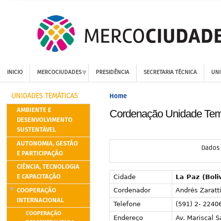
INICIO
MERCOCIUDADES
PRESIDÊNCIA
SECRETARIA TÉCNICA
UNI
Home
UNIDADES TEMÁTICAS
AMBIENTE E
Cordenação Unidade Temá
DESENVOLVIMENTO
SUSTENTÁVEL
AUTONOMIA, GESTÃO
Dados
E PARTICIPAÇÃO
CIÊNCIA, TECNOLOGIA
E CAPACITAÇÃO
Cidade
La Paz (Boli
COOPERAÇÃO
Cordenador
Andrés Zaratti
INTERNACIONAL
Telefone
(591) 2- 2240
COOPERAÇÃO
Endereço
Av. Mariscal S