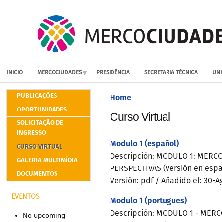
INICIO
MERCOCIUDADES
PRESIDÊNCIA
SECRETARIA TÉCNICA
UNI
PUBLICAÇÕES
Home
OPORTUNIDADES
Curso Virtual
SOLICITAÇÃO DE
INGRESSO
Modulo 1 (español)
CURSO VIRTUAL
Descripción: MODULO 1: MERC
GALERIA MULTIMÍDIA
PERSPECTIVAS (versión en espa
DOCUMENTOS
Versión: pdf
/ Añadido el: 30-
EVENTOS
Modulo 1 (portugues)
Descripción: MODULO 1 - MER
No upcoming