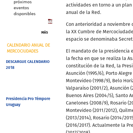
próximos
actividades en torno a un pla
eventos
anual de la Red.
disponibles
Con anterioridad a noviembre d
la XX Cumbre de Mercociudades
MÁS
espacio se denominaba Secreta
CALENDARIO ANUAL DE
El mandato de la presidencia e
MERCOCIUDADES
la fecha en que se realiza la 
DESCARGUE CALENDARIO
constitución de la Red, la Pres
2018
Asunción (1995/6), Porto Alegre 
Montevideo (1998/9), Belo Horiz
Valparaíso (2001/2), Asunción 
Buenos Aires (2004/5), Santo A
Presidencia Pro Témpore
Canelones (2008/9), Rosario (20
Uruguay
Montevideo (2011/2012), Quilme
(2013/2014), Rosario (2014/2015
(2016/2017). Actualmente la Pr
(2017/2018).