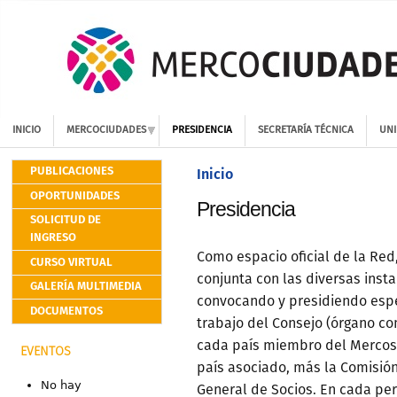
INICIO
MERCOCIUDADES
PRESIDENCIA
SECRETARÍA TÉCNICA
UNI
PUBLICACIONES
Inicio
OPORTUNIDADES
Presidencia
SOLICITUD DE
INGRESO
Como espacio oficial de la Red
CURSO VIRTUAL
conjunta con las diversas inst
GALERÍA MULTIMEDIA
convocando y presidiendo espe
DOCUMENTOS
trabajo del Consejo (órgano c
cada país miembro del Mercosu
EVENTOS
país asociado, más la Comisión
No hay
General de Socios. En cada pe