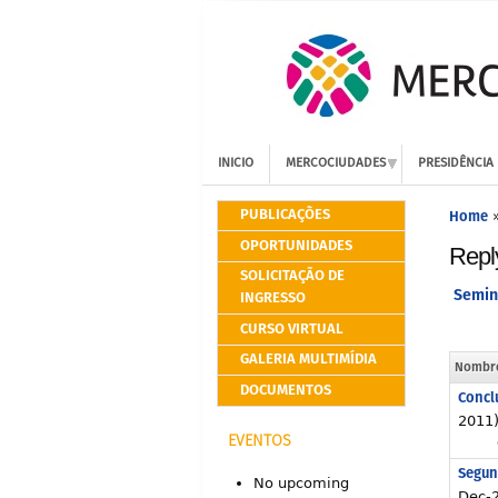
INICIO
MERCOCIUDADES
PRESIDÊNCIA
PUBLICAÇÕES
Home
OPORTUNIDADES
Repl
SOLICITAÇÃO DE
Semina
INGRESSO
CURSO VIRTUAL
GALERIA MULTIMÍDIA
Nombr
DOCUMENTOS
Concl
2011
EVENTOS
Segun
No upcoming
Dec-