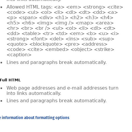
Allowed HTML tags: <a> <em> <strong> <cite>
<code> <ul> <ol> <li> <dl> <dt> <dd> <a>
<p> <span> <div> <h1> <h2> <h3> <h4>
<h5> <h6> <img> <img /> <map> <area>
<hr> <br> <br /> <ul> <ol> <li> <dl> <dt>
<dd> <table> <tr> <td> <em> <b> <u> <i>
<strong> <font> <del> <ins> <sub> <sup>
<quote> <blockquote> <pre> <address>
<code> <cite> <embed> <object> <strike>
<caption>
Lines and paragraphs break automatically.
Full HTML
Web page addresses and e-mail addresses turn
into links automatically.
Lines and paragraphs break automatically.
 information about formatting options