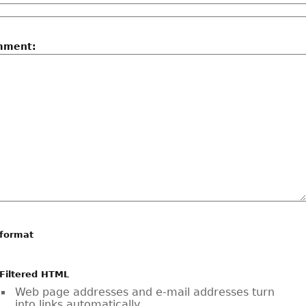
mment:
 format
Filtered HTML
Web page addresses and e-mail addresses turn
into links automatically.