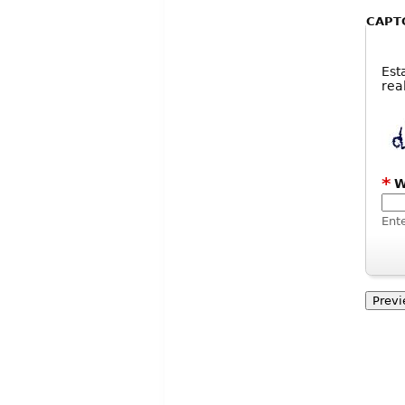
CAPT
Est
rea
*
W
Ent