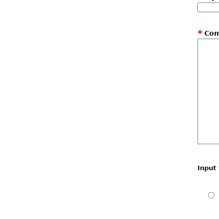
*
Co
Input