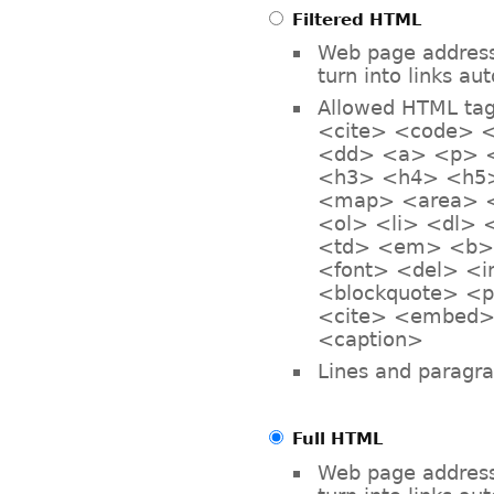
Filtered HTML
Web page address
turn into links au
Allowed HTML ta
<cite> <code> <
<dd> <a> <p> 
<h3> <h4> <h5>
<map> <area> <
<ol> <li> <dl> 
<td> <em> <b> 
<font> <del> <
<blockquote> <
<cite> <embed> 
<caption>
Lines and paragra
Full HTML
Web page address