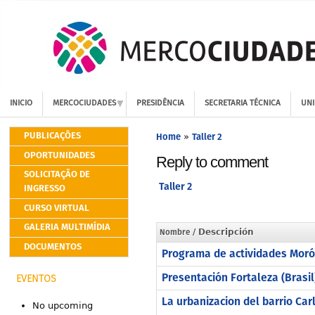
INICIO
MERCOCIUDADES
PRESIDÊNCIA
SECRETARIA TÉCNICA
UNI
PUBLICAÇÕES
Home
Taller 2
»
OPORTUNIDADES
Reply to comment
SOLICITAÇÃO DE
Taller 2
INGRESSO
CURSO VIRTUAL
GALERIA MULTIMÍDIA
Nombre
/ Descripción
DOCUMENTOS
Programa de actividades Moró
Presentación Fortaleza (Brasil
EVENTOS
La urbanizacion del barrio Ca
No upcoming