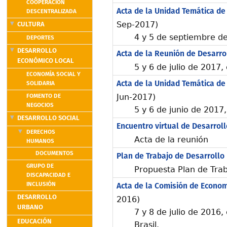
COOPERACIÓN
Acta de la Unidad Temática de
DESCENTRALIZADA
CULTURA
Sep-2017)
4 y 5 de septiembre de
DEPORTES
DESARROLLO
Acta de la Reunión de Desarro
ECONÓMICO LOCAL
5 y 6 de julio de 2017,
ECONOMÍA SOCIAL Y
Acta de la Unidad Temática de
SOLIDARIA
FOMENTO DE
Jun-2017)
NEGOCIOS
5 y 6 de junio de 2017,
DESARROLLO SOCIAL
Encuentro virtual de Desarrol
DERECHOS
Acta de la reunión
HUMANOS
DOCUMENTOS
Plan de Trabajo de Desarrollo
GRUPO DE
Propuesta Plan de Tra
DISCAPACIDAD E
INCLUSIÓN
Acta de la Comisión de Economí
DESARROLLO
2016)
URBANO
7 y 8 de julio de 2016
EDUCACIÓN
Brasil.