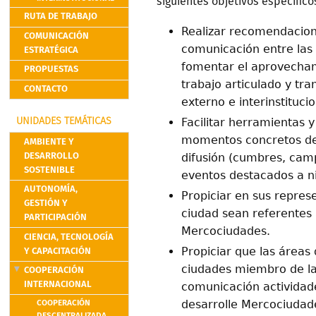
siguientes objetivos específico
RUTA DE TRABAJO
Realizar recomendacion
COMUNICACIÓN
comunicación entre las 
ESTRATÉGICA
fomentar el aprovecham
PROPUESTAS
trabajo articulado y tra
CONTACTO
externo e interinstitucio
Facilitar herramientas 
UNIDADES TEMÁTICAS
momentos concretos de 
AMBIENTE Y
DESARROLLO
difusión (cumbres, cam
SOSTENIBLE
eventos destacados a ni
AUTONOMÍA,
Propiciar en sus repres
GESTIÓN Y
ciudad sean referentes 
PARTICIPACIÓN
Mercociudades.
CIENCIA, TECNOLOGÍA
Y CAPACITACIÓN
Propiciar que las áreas
ciudades miembro de la
COOPERACIÓN
INTERNACIONAL
comunicación actividad
COOPERACIÓN
desarrolle Mercociudad