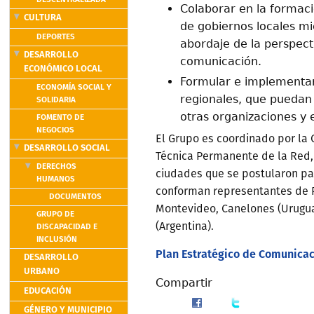
DESCENTRALIZADA
Colaborar en la formac
CULTURA
de gobiernos locales mi
DEPORTES
abordaje de la perspect
DESARROLLO
comunicación.
ECONÓMICO LOCAL
Formular e implementa
ECONOMÍA SOCIAL Y
regionales, que puedan 
SOLIDARIA
otras organizaciones y 
FOMENTO DE
NEGOCIOS
El Grupo es coordinado por la C
DESARROLLO SOCIAL
Técnica Permanente de la Red, 
DERECHOS
ciudades que se postularon par
HUMANOS
conforman representantes de Po
DOCUMENTOS
Montevideo, Canelones (Urugua
GRUPO DE
(Argentina).
DISCAPACIDAD E
INCLUSIÓN
Plan Estratégico de Comunica
DESARROLLO
URBANO
Compartir
EDUCACIÓN
GÉNERO Y MUNICIPIO