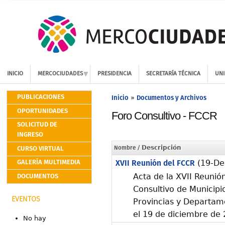
INICIO
MERCOCIUDADES
PRESIDENCIA
SECRETARÍA TÉCNICA
UNI
PUBLICACIONES
Inicio
Documentos y Archivos
»
OPORTUNIDADES
Foro Consultivo - FCCR
SOLICITUD DE
INGRESO
CURSO VIRTUAL
Nombre
/ Descripción
GALERÍA MULTIMEDIA
XVII Reunión del FCCR
(19-De
DOCUMENTOS
Acta de la XVII Reunión
Consultivo de Municipi
EVENTOS
Provincias y Departame
el 19 de diciembre de
No hay