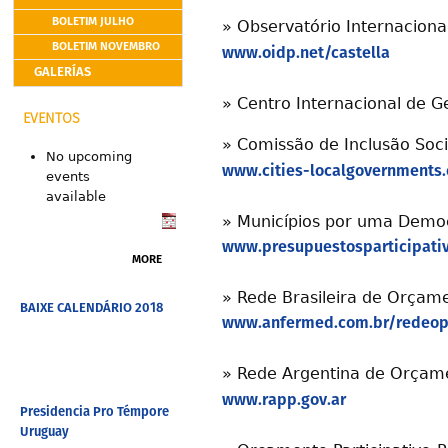
BOLETIM JULHO
»
Observatório Internaciona
BOLETIM NOVEMBRO
www.oidp.net/castella
GALERÍAS
»
Centro Internacional de 
EVENTOS
»
Comissão de Inclusão Soci
No upcoming
www.cities-localgovernments.
events
available
»
Municípios por uma Democr
www.presupuestosparticipati
MORE
»
Rede Brasileira de Orçame
BAIXE CALENDÁRIO 2018
www.anfermed.com.br/redeo
»
Rede Argentina de Orçame
www.rapp.gov.ar
Presidencia Pro Témpore
Uruguay