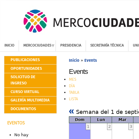
INICIO
MERCOCIUDADES
PRESIDENCIA
SECRETARÍA TÉCNICA
UNI
PUBLICACIONES
Inicio
Events
»
OPORTUNIDADES
Events
SOLICITUD DE
MES
INGRESO
DÍA
CURSO VIRTUAL
TABLA
LISTA
GALERÍA MULTIMEDIA
«
DOCUMENTOS
Semana del 1 de sept
Dom
Lun
Mar
EVENTOS
1
2
3
No hay