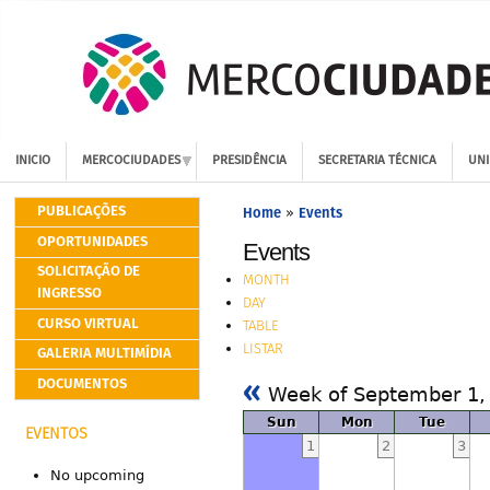
INICIO
MERCOCIUDADES
PRESIDÊNCIA
SECRETARIA TÉCNICA
UNI
PUBLICAÇÕES
Home
Events
»
OPORTUNIDADES
Events
SOLICITAÇÃO DE
MONTH
INGRESSO
DAY
CURSO VIRTUAL
TABLE
LISTAR
GALERIA MULTIMÍDIA
«
DOCUMENTOS
Week of September 1,
Sun
Mon
Tue
EVENTOS
1
2
3
No upcoming