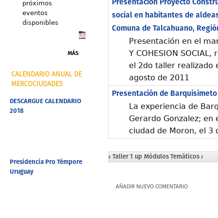
Presentación Proyecto Constru
próximos
eventos
social en habitantes de aldea
disponibles
Comuna de Talcahuano, Región 
Presentación en el ma
Y COHESION SOCIAL, re
MÁS
el 2do taller realizado
CALENDARIO ANUAL DE
agosto de 2011
MERCOCIUDADES
Presentación de Barquisimeto
DESCARGUE CALENDARIO
La experiencia de Barq
2018
Gerardo Gonzalez; en el
ciudad de Moron, el 3 
‹ Taller 1
up
Módulos Temáticos ›
Presidencia Pro Témpore
Uruguay
AÑADIR NUEVO COMENTARIO