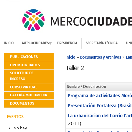
INICIO
MERCOCIUDADES
PRESIDENCIA
SECRETARÍA TÉCNICA
UNI
PUBLICACIONES
Inicio
Documentos y Archivos
Lab
»
»
OPORTUNIDADES
Taller 2
SOLICITUD DE
INGRESO
CURSO VIRTUAL
Nombre
/ Descripción
GALERÍA MULTIMEDIA
Programa de actividades Moró
DOCUMENTOS
Presentación Fortaleza (Brasil
La urbanizacion del barrio Ca
EVENTOS
2011)
No hay