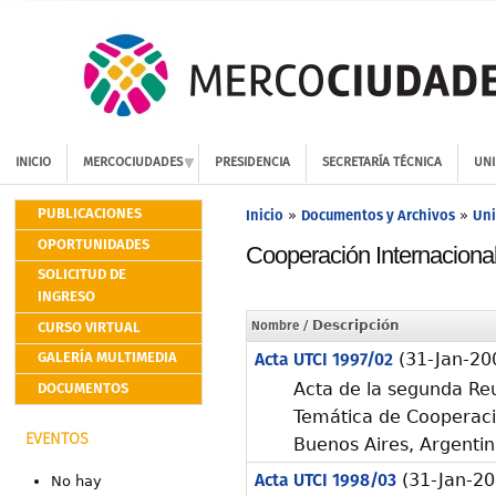
INICIO
MERCOCIUDADES
PRESIDENCIA
SECRETARÍA TÉCNICA
UNI
PUBLICACIONES
Inicio
Documentos y Archivos
Uni
»
»
OPORTUNIDADES
Cooperación Internaciona
SOLICITUD DE
INGRESO
CURSO VIRTUAL
Nombre
/ Descripción
GALERÍA MULTIMEDIA
Acta UTCI 1997/02
(31-Jan-20
DOCUMENTOS
Acta de la segunda Reu
Temática de Cooperació
EVENTOS
Buenos Aires, Argentin
Acta UTCI 1998/03
(31-Jan-20
No hay