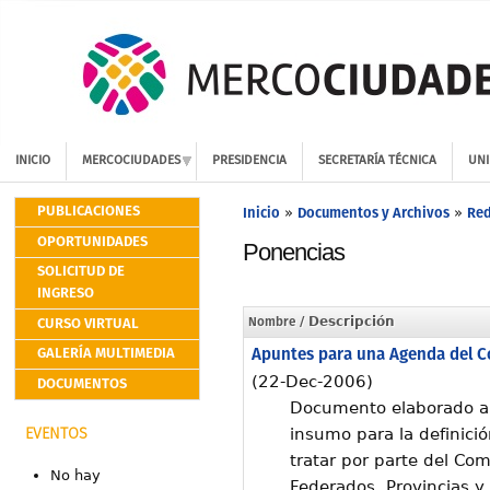
INICIO
MERCOCIUDADES
PRESIDENCIA
SECRETARÍA TÉCNICA
UNI
PUBLICACIONES
Inicio
Documentos y Archivos
Red
»
»
OPORTUNIDADES
Ponencias
SOLICITUD DE
INGRESO
CURSO VIRTUAL
Nombre
/ Descripción
Apuntes para una Agenda del C
GALERÍA MULTIMEDIA
(22-Dec-2006)
DOCUMENTOS
Documento elaborado a
insumo para la definic
EVENTOS
tratar por parte del Com
No hay
Federados, Provincias 