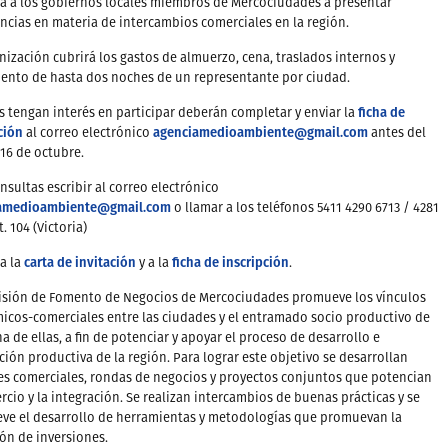
ta a los gobiernos locales miembros de Mercociudades a presentar
ncias en materia de intercambios comerciales en la región.
nización cubrirá los gastos de almuerzo, cena, traslados internos y
ento de hasta dos noches de un representante por ciudad.
ficha de
 tengan interés en participar deberán completar y enviar la
ción
agenciamedioambiente@gmail.com
al correo electrónico
antes del
16 de octubre.
nsultas escribir al correo electrónico
amedioambiente@gmail.com
o llamar a los teléfonos 5411 4290 6713 / 4281
. 104 (Victoria)
carta de invitación
ficha de inscripción
a la
y a la
.
isión de Fomento de Negocios de Mercociudades promueve los vínculos
cos-comerciales entre las ciudades y el entramado socio productivo de
a de ellas, a fin de potenciar y apoyar el proceso de desarrollo e
ción productiva de la región. Para lograr este objetivo se desarrollan
s comerciales, rondas de negocios y proyectos conjuntos que potencian
rcio y la integración. Se realizan intercambios de buenas prácticas y se
ve el desarrollo de herramientas y metodologías que promuevan la
ón de inversiones.