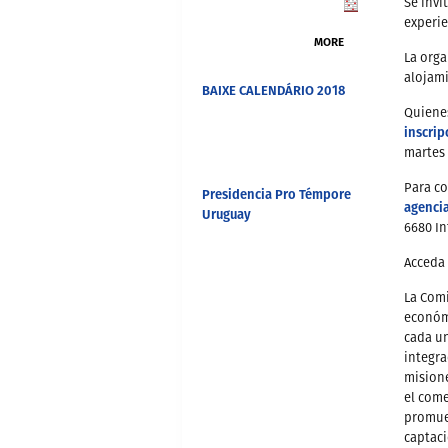
Se invi
experie
MORE
La orga
alojami
BAIXE CALENDÁRIO 2018
Quienes
inscrip
martes 
Para co
Presidencia Pro Témpore
agenci
Uruguay
6680 Int
Acceda 
La Com
económi
cada un
integra
misione
el come
promue
captaci