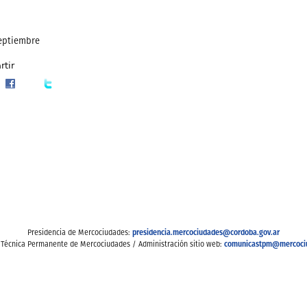
septiembre
tir
presidencia.mercociudades@cordoba.gov.ar
Presidencia de Mercociudades:
comunicastpm@mercoci
 Técnica Permanente de Mercociudades / Administración sitio web: