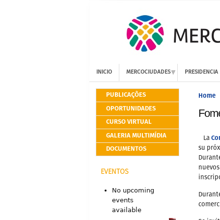
INICIO
MERCOCIUDADES
PRESIDENCIA
PUBLICAÇÕES
Home
OPORTUNIDADES
Fome
CURSO VIRTUAL
GALERIA MULTIMÍDIA
Co
La
DOCUMENTOS
su próx
Durante
nuevos 
EVENTOS
inscrip
No upcoming
Durante
events
comerci
available