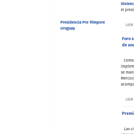
Violenc
el pre
Presidencia Pro Témpore
LEER
Uruguay
Foro 
de un
Como 
impleme
se mani
Mercoc
acompa
LEER
Premi
Las c