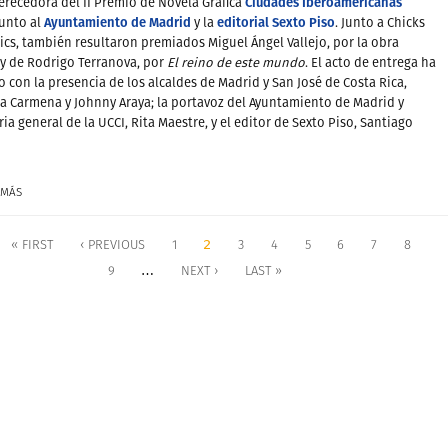
Ciudades Iberoamericanas
recedora del II Premio de Novela Gráfica
Ayuntamiento de Madrid
editorial Sexto Piso
unto al
y la
. Junto a Chicks
cs, también resultaron premiados Miguel Ángel Vallejo, por la obra
y de Rodrigo Terranova, por
El reino de este mundo
. El acto de entrega ha
 con la presencia de los alcaldes de Madrid y San José de Costa Rica,
 Carmena y Johnny Araya; la portavoz del Ayuntamiento de Madrid y
ria general de la UCCI, Rita Maestre, y el editor de Sexto Piso, Santiago
 MÁS
2
« FIRST
‹ PREVIOUS
1
3
4
5
6
7
8
…
9
NEXT ›
LAST »