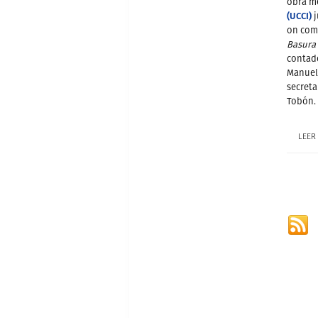
obra me
(UCCI)
j
on comi
Basura
contado
Manuela
secreta
Tobón.
LEER