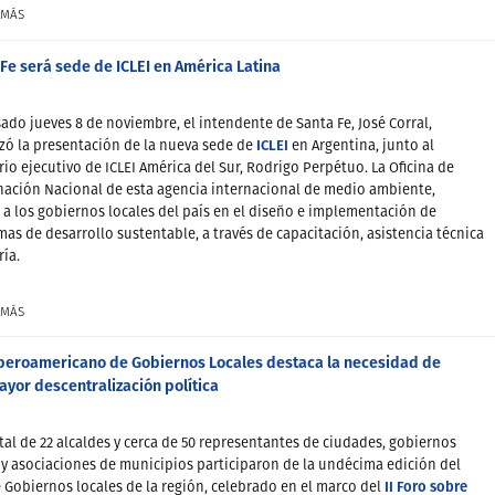
 MÁS
Fe será sede de ICLEI en América Latina
sado jueves 8 de noviembre, el intendente de Santa Fe, José Corral,
ICLEI
ó la presentación de la nueva sede de
en Argentina, junto al
rio ejecutivo de ICLEI América del Sur, Rodrigo Perpétuo. La Oficina de
ación Nacional de esta agencia internacional de medio ambiente,
á a los gobiernos locales del país en el diseño e implementación de
as de desarrollo sustentable, a través de capacitación, asistencia técnica
ría.
 MÁS
Iberoamericano de Gobiernos Locales destaca la necesidad de
yor descentralización política
tal de 22 alcaldes y cerca de 50 representantes de ciudades, gobiernos
 y asociaciones de municipios participaron de la undécima edición del
II Foro sobre
 Gobiernos locales de la región, celebrado en el marco del