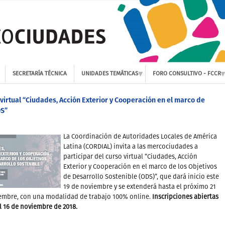
SECRETARÍA TÉCNICA
UNIDADES TEMÁTICAS
FORO CONSULTIVO - FCCR
virtual “Ciudades, Acción Exterior y Cooperación en el marco de
DS”
La Coordinación de Autoridades Locales de América
Latina (CORDIAL) invita a las mercociudades a
participar del curso virtual “Ciudades, Acción
Exterior y Cooperación en el marco de los Objetivos
de Desarrollo Sostenible (ODS)”, que dará inicio este
19 de noviembre y se extenderá hasta el próximo 21
iembre, con una modalidad de trabajo 100% online.
Inscripciones abiertas
l 16 de noviembre de 2018.