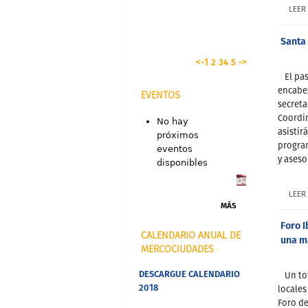
LEER
Santa 
<-
1
2
3
4
5
->
El pa
encabez
EVENTOS
secreta
Coordin
No hay
asistir
próximos
program
eventos
y aseso
disponibles
LEER
MÁS
Foro 
CALENDARIO ANUAL DE
una ma
MERCOCIUDADES
DESCARGUE CALENDARIO
Un to
2018
locales
Foro de